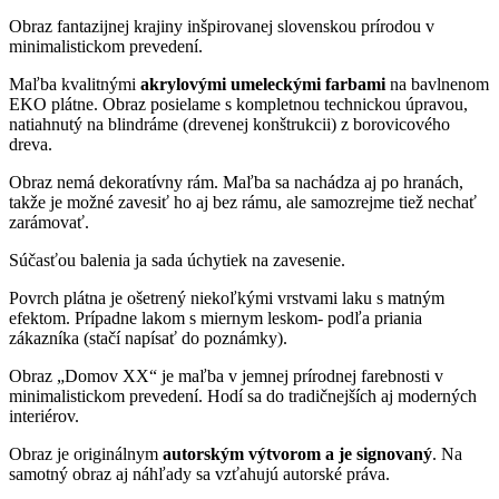
Obraz fantazijnej krajiny inšpirovanej slovenskou prírodou v
minimalistickom prevedení.
Maľba kvalitnými
akrylovými umeleckými farbami
na bavlnenom
EKO plátne. Obraz posielame s kompletnou technickou úpravou,
natiahnutý na blindráme (drevenej konštrukcii) z borovicového
dreva.
Obraz nemá dekoratívny rám. Maľba sa nachádza aj po hranách,
takže je možné zavesiť ho aj bez rámu, ale samozrejme tiež nechať
zarámovať.
Súčasťou balenia ja sada úchytiek na zavesenie.
Povrch plátna je ošetrený niekoľkými vrstvami laku s matným
efektom. Prípadne lakom s miernym leskom- podľa priania
zákazníka (stačí napísať do poznámky).
Obraz „Domov XX“ je maľba v jemnej prírodnej farebnosti v
minimalistickom prevedení. Hodí sa do tradičnejších aj moderných
interiérov.
Obraz je originálnym
autorským výtvorom a je signovaný
. Na
samotný obraz aj náhľady sa vzťahujú autorské práva.